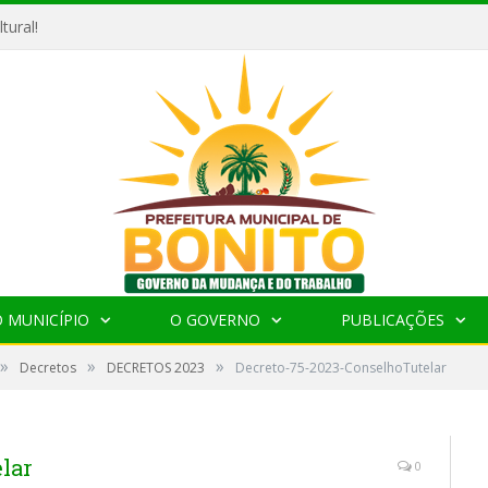
tural!
 MUNICÍPIO
O GOVERNO
PUBLICAÇÕES
»
»
»
Decretos
DECRETOS 2023
Decreto-75-2023-ConselhoTutelar
lar
0