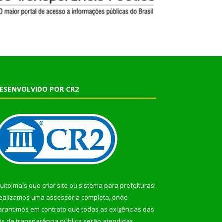
ESENVOLVIDO POR CR2
uito mais que
criar site
ou
sistema para prefeituras
!
ealizamos uma
assessoria
completa, onde
arantimos em contrato que todas as exigências das
eis de transparência pública
serão atendidas.