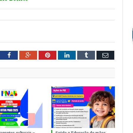
tter
Facebook
Google+
Pinterest
LinkedIn
Tumblr
Email
agentes culturais –
Saúde e Educação de mãos