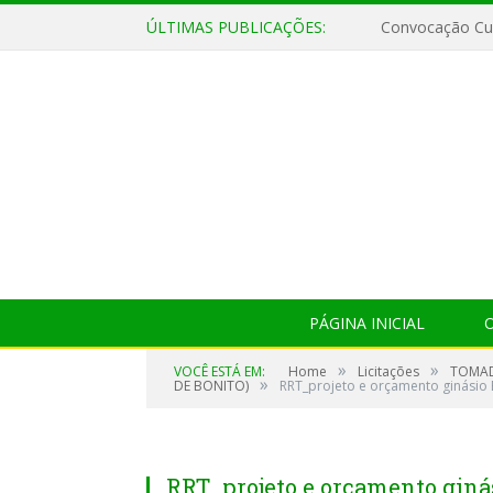
ÚLTIMAS PUBLICAÇÕES:
Convocação Cul
PÁGINA INICIAL
O
»
»
VOCÊ ESTÁ EM:
Home
Licitações
TOMAD
»
DE BONITO)
RRT_projeto e orçamento ginásio 
RRT_projeto e orçamento giná