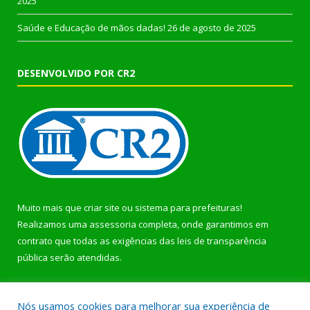
2025
Saúde e Educação de mãos dadas!
26 de agosto de 2025
DESENVOLVIDO POR CR2
Muito mais que
criar site
ou
sistema para prefeituras
!
Realizamos uma
assessoria
completa, onde garantimos em
contrato que todas as exigências das
leis de transparência
pública
serão atendidas.
Conheça o
PNTP
e o
Radar da Transparência Pública
Nós usamos cookies para melhorar sua experiência de