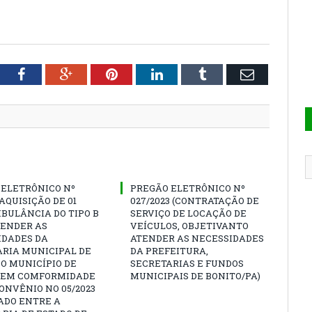
tter
Facebook
Google+
Pinterest
LinkedIn
Tumblr
Email
 ELETRÔNICO Nº
PREGÃO ELETRÔNICO Nº
(AQUISIÇÃO DE 01
027/2023 (CONTRATAÇÃO DE
BULÂNCIA DO TIPO B
SERVIÇO DE LOCAÇÃO DE
TENDER AS
VEÍCULOS, OBJETIVANTO
IDADES DA
ATENDER AS NECESSIDADES
ARIA MUNICIPAL DE
DA PREFEITURA,
O MUNICÍPIO DE
SECRETARIAS E FUNDOS
, EM COMFORMIDADE
MUNICIPAIS DE BONITO/PA)
ONVÊNIO NO 05/2023
ADO ENTRE A