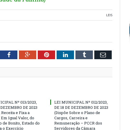
LEIS
tter
Facebook
Google+
Pinterest
LinkedIn
Tumblr
Email
CIPAL Nº 013/2023,
LEI MUNICIPAL Nº 012/2023,
E DEZEMBRO DE 2023
DE 18 DE DEZEMBRO DE 2023
 Receita e Fixa a
(Dispõe Sobre o Plano de
 Em Igual Valor, do
Cargos, Carreira e
o de Bonito, Estado do
Remuneração – PCCR dos
a o Exercício
Servidores da Câmara