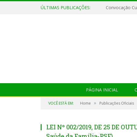
ÚLTIMAS PUBLICAÇÕES:
Convocação Cul
PÁGINA INICIAL
O
»
VOCÊ ESTÁ EM:
Home
Publicações Oficiais
LEI Nº 002/2019, DE 25 DE OU
Saúde da Família-PSF)