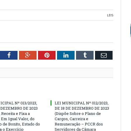
LEIS
tter
Facebook
Google+
Pinterest
LinkedIn
Tumblr
Email
CIPAL Nº 013/2023,
LEI MUNICIPAL Nº 012/2023,
E DEZEMBRO DE 2023
DE 18 DE DEZEMBRO DE 2023
 Receita e Fixa a
(Dispõe Sobre o Plano de
 Em Igual Valor, do
Cargos, Carreira e
o de Bonito, Estado do
Remuneração – PCCR dos
a o Exercício
Servidores da Câmara