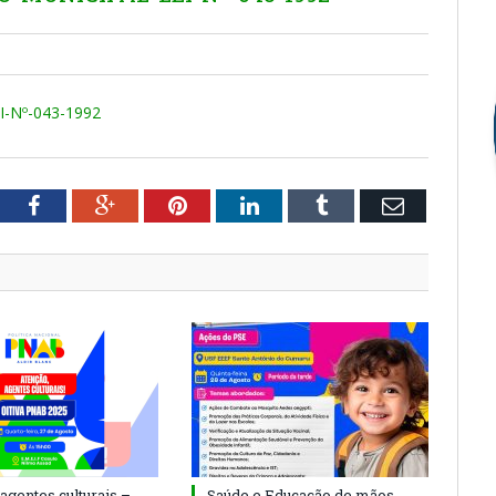
-Nº-043-1992
tter
Facebook
Google+
Pinterest
LinkedIn
Tumblr
Email
agentes culturais –
Saúde e Educação de mãos