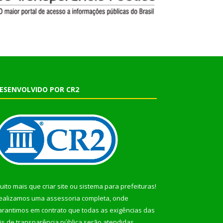
ESENVOLVIDO POR CR2
uito mais que
criar site
ou
sistema para prefeituras
!
ealizamos uma
assessoria
completa, onde
arantimos em contrato que todas as exigências das
eis de transparência pública
serão atendidas.