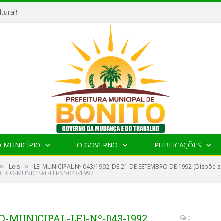
tural!
 MUNICÍPIO
O GOVERNO
PUBLICAÇÕES
»
»
Leis
LEI MUNICIPAL Nº 043/1992, DE 21 DE SETEMBRO DE 1992 (Dispõe so
LICO-MUNICIPAL-LEI-Nº-043-1992
-MUNICIPAL-LEI-Nº-043-1992
0