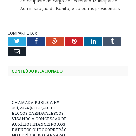
do ocupante do cargo de Secretário Municipal de
Administração de Bonito, e dá outras providências
COMPARTILHAR:
Twitter
Facebook
Google+
Pinterest
LinkedIn
Tumblr
Email
CONTEÚDO RELACIONADO
CHAMADA PÚBLICA Nº
001/2024 (SELEÇÃO DE
BLOCOS CARNAVALESCOS,
VISANDO A CONCESSÃO DE
AUXÍLIO FINANCEIRO AOS
EVENTOS QUE OCORRERÃO
NO PERÍODO DO CARNAVAL