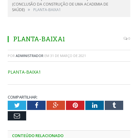
(CONCLUSÃO DA CONSTRUÇÃO DE UMA ACADEMIA DE
»
SAÚDE)
PLANTA-BAIXA1
PLANTA-BAIXA1
0
POR
ADMINISTRADOR
EM
31 DE MARÇO DE 2021
PLANTA-BAIXA1
COMPARTILHAR:
Twitter
Facebook
Google+
Pinterest
LinkedIn
Tumblr
Email
CONTEÚDO RELACIONADO