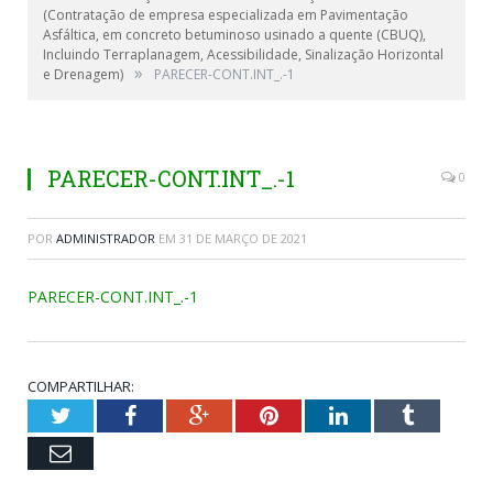
(Contratação de empresa especializada em Pavimentação
Asfáltica, em concreto betuminoso usinado a quente (CBUQ),
Incluindo Terraplanagem, Acessibilidade, Sinalização Horizontal
»
e Drenagem)
PARECER-CONT.INT_.-1
PARECER-CONT.INT_.-1
0
POR
ADMINISTRADOR
EM
31 DE MARÇO DE 2021
PARECER-CONT.INT_.-1
COMPARTILHAR:
Twitter
Facebook
Google+
Pinterest
LinkedIn
Tumblr
Email