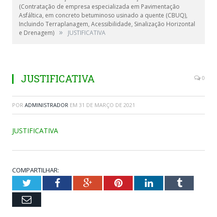
(Contratação de empresa especializada em Pavimentação
Asfáltica, em concreto betuminoso usinado a quente (CBUQ),
Incluindo Terraplanagem, Acessibilidade, Sinalização Horizontal
»
e Drenagem)
JUSTIFICATIVA
JUSTIFICATIVA
0
POR
ADMINISTRADOR
EM
31 DE MARÇO DE 2021
JUSTIFICATIVA
COMPARTILHAR:
Twitter
Facebook
Google+
Pinterest
LinkedIn
Tumblr
Email