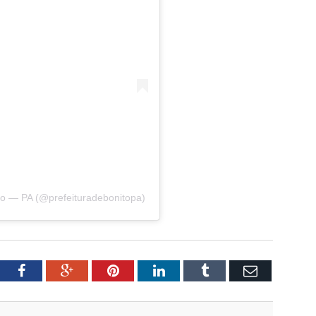
to — PA (@prefeituradebonitopa)
tter
Facebook
Google+
Pinterest
LinkedIn
Tumblr
Email