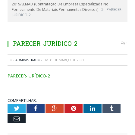
2019/SEMAD (Contratação De Empresa Especializada No
»
Fornecimento De Materiais Permanentes Diversos)
PARECER-
JURÍDICO-2
PARECER-JURÍDICO-2
0
POR
ADMINISTRADOR
EM
31 DE MARÇO DE 2021
PARECER-JURÍDICO-2
COMPARTILHAR:
Twitter
Facebook
Google+
Pinterest
LinkedIn
Tumblr
Email