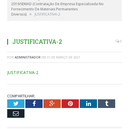
2019/SEMAD (Contratação De Empresa Especializada No
Fornecimento De Materiais Permanentes
»
Diversos)
JUSTIFICATIVA-2
JUSTIFICATIVA-2
0
POR
ADMINISTRADOR
EM
31 DE MARÇO DE 2021
JUSTIFICATIVA-2
COMPARTILHAR:
Twitter
Facebook
Google+
Pinterest
LinkedIn
Tumblr
Email