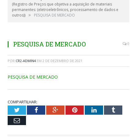
(Registro de Preços que objetiva a aquisição de materiais
permanentes: (eletroeletrônicos, processamento de dados e
»
outros))
PESQUISA DE MERCADO
PESQUISA DE MERCADO
0
POR
CR2-ADMIN4
EM
2 DE DEZEMBRO DE 2021
PESQUISA DE MERCADO
COMPARTILHAR:
Twitter
Facebook
Google+
Pinterest
LinkedIn
Tumblr
Email