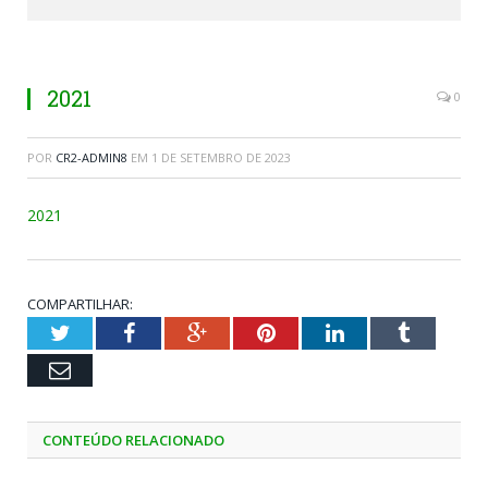
2021
0
POR
CR2-ADMIN8
EM
1 DE SETEMBRO DE 2023
2021
COMPARTILHAR:
Twitter
Facebook
Google+
Pinterest
LinkedIn
Tumblr
Email
CONTEÚDO RELACIONADO