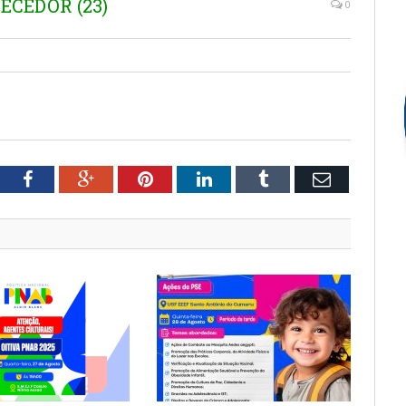
ECEDOR (23)
0
tter
Facebook
Google+
Pinterest
LinkedIn
Tumblr
Email