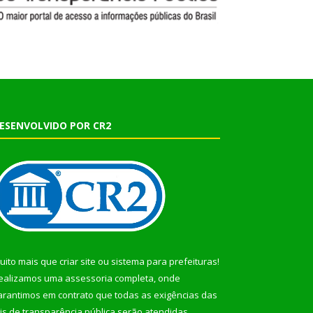
ESENVOLVIDO POR CR2
uito mais que
criar site
ou
sistema para prefeituras
!
ealizamos uma
assessoria
completa, onde
arantimos em contrato que todas as exigências das
eis de transparência pública
serão atendidas.