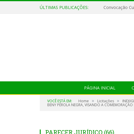
ÚLTIMAS PUBLICAÇÕES:
Convocação Cul
PÁGINA INICIAL
O
»
»
VOCÊ ESTÁ EM:
Home
Licitações
INEXI
BENY PÉROLA NEGRA, VISANDO A COMEMORAÇÃO D
PARECER JURÍDICO (66)