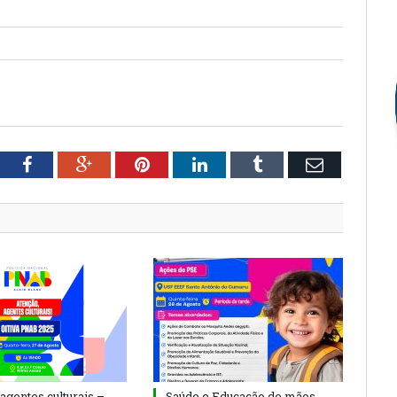
tter
Facebook
Google+
Pinterest
LinkedIn
Tumblr
Email
agentes culturais –
Saúde e Educação de mãos