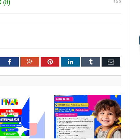
(8)
0
tter
Facebook
Google+
Pinterest
LinkedIn
Tumblr
Email