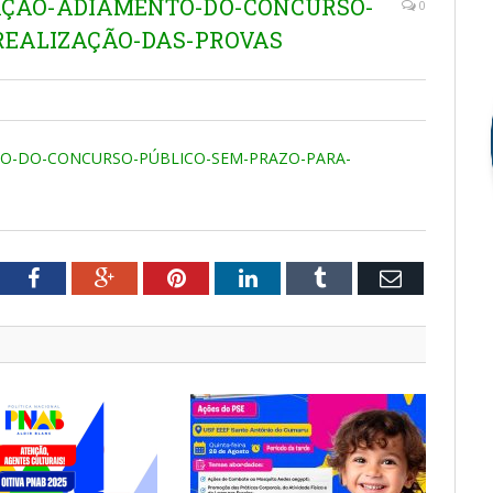
CAÇÃO-ADIAMENTO-DO-CONCURSO-
0
REALIZAÇÃO-DAS-PROVAS
TO-DO-CONCURSO-PÚBLICO-SEM-PRAZO-PARA-
tter
Facebook
Google+
Pinterest
LinkedIn
Tumblr
Email