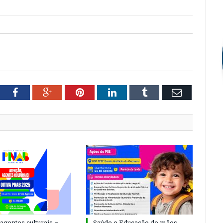
tter
Facebook
Google+
Pinterest
LinkedIn
Tumblr
Email
agentes culturais –
Saúde e Educação de mãos