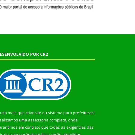
ESENVOLVIDO POR CR2
uito mais que
criar site
ou
sistema para prefeituras
!
ealizamos uma
assessoria
completa, onde
arantimos em contrato que todas as exigências das
eis de transparência pública
serão atendidas.