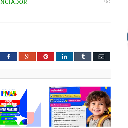
ENCIADOR
0
tter
Facebook
Google+
Pinterest
LinkedIn
Tumblr
Email