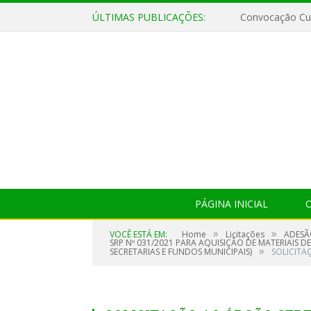
ÚLTIMAS PUBLICAÇÕES:
Convocação Cul
PÁGINA INICIAL
O
»
»
VOCÊ ESTÁ EM:
Home
Licitações
ADESÃ
SRP Nº 031/2021 PARA AQUISIÇÃO DE MATERIAIS D
»
SECRETARIAS E FUNDOS MUNICIPAIS)
SOLICIT