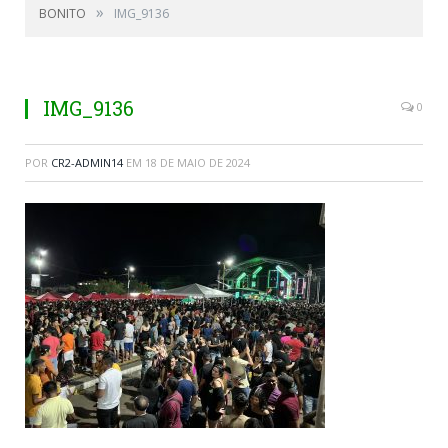
»
BONITO
IMG_9136
IMG_9136
0
POR
CR2-ADMIN14
EM
18 DE MAIO DE 2024