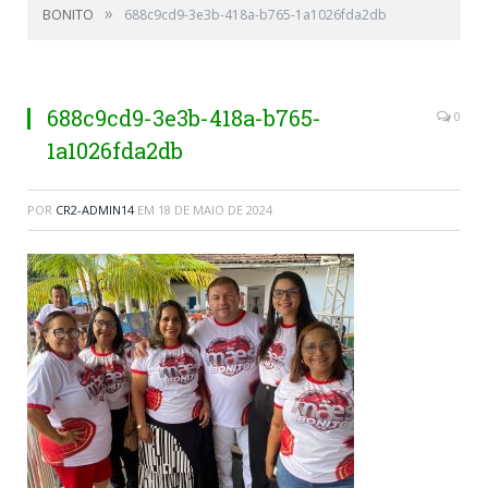
»
BONITO
688c9cd9-3e3b-418a-b765-1a1026fda2db
688c9cd9-3e3b-418a-b765-
0
1a1026fda2db
POR
CR2-ADMIN14
EM
18 DE MAIO DE 2024