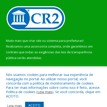
Muito mais que
criar site
ou
sistema para prefeituras
!
Realizamos uma
assessoria
completa, onde garantimos em
contrato que todas as exigências das
leis de transparência
pública
serão atendidas.
Conheça o
PNTP
e o
Radar da Transparência Pública
Nós usamos cookies para melhorar sua experiência de
navegação no portal. Ao utilizar nosso portal, você
concorda com a política de monitoramento de cookies.
Para ter mais informações sobre como isso é feito, acesse
Política de cookies (
Leia mais
). Se você concorda, clique em
Todos os direitos reservados a Prefeitura Municipal de Bonito.
ACEITO.
Mapa do Site
Acessar Área Administrativa
ACEITO
Leia mais