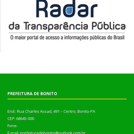
PREFEITURA DE BONITO
End.: Rua Charles Assad, 491 – Centro, Bonito-PA
CEP: 68645-000
Fone:
E-mail: prefeituradebonito@outlook.com.br