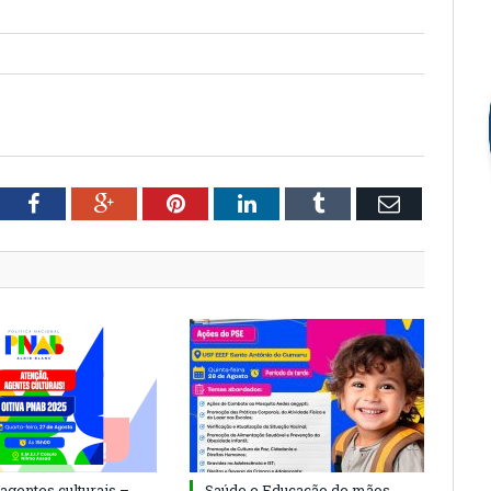
tter
Facebook
Google+
Pinterest
LinkedIn
Tumblr
Email
agentes culturais –
Saúde e Educação de mãos