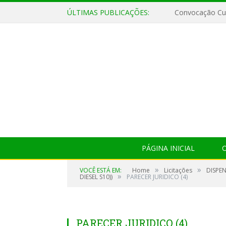
ÚLTIMAS PUBLICAÇÕES:
Convocação Cul
PÁGINA INICIAL
O
»
»
VOCÊ ESTÁ EM:
Home
Licitações
DISPE
»
DIESEL S10))
PARECER JURIDICO (4)
PARECER JURIDICO (4)