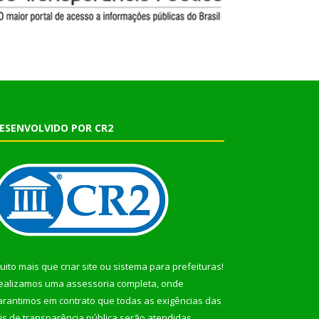
ESENVOLVIDO POR CR2
uito mais que
criar site
ou
sistema para prefeituras
!
ealizamos uma
assessoria
completa, onde
arantimos em contrato que todas as exigências das
eis de transparência pública
serão atendidas.