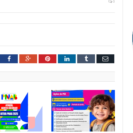
0
tter
Facebook
Google+
Pinterest
LinkedIn
Tumblr
Email