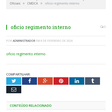
»
»
Oficiais
CMDCA
oficio regimento interno
oficio regimento interno
0
POR
ADMINISTRADOR
EM
8 DE FEVEREIRO DE 2024
oficio regimento interno
COMPARTILHAR:
Twitter
Facebook
Google+
Pinterest
LinkedIn
Tumblr
Email
CONTEÚDO RELACIONADO