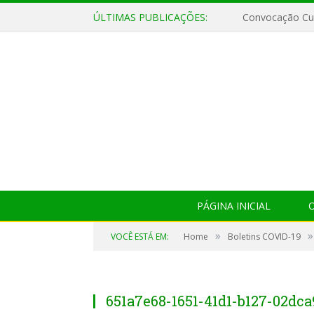
ÚLTIMAS PUBLICAÇÕES:
Convocação Cul
PÁGINA INICIAL
O
»
»
VOCÊ ESTÁ EM:
Home
Boletins COVID-19
651a7e68-1651-41d1-b127-02dc