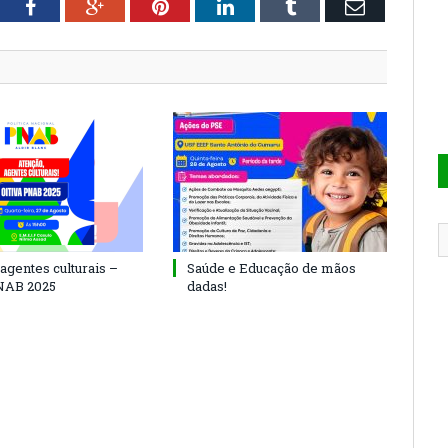
tter
Facebook
Google+
Pinterest
LinkedIn
Tumblr
Email
agentes culturais –
Saúde e Educação de mãos
NAB 2025
dadas!