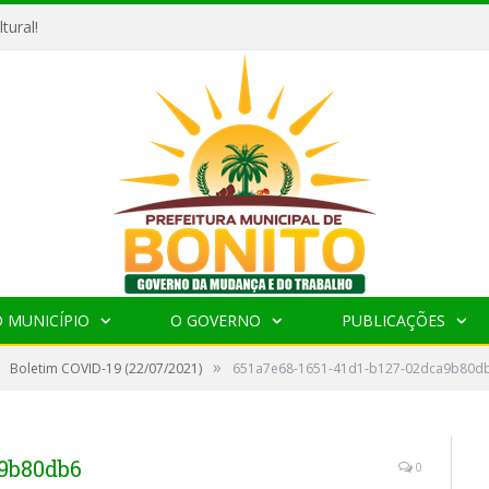
tural!
 MUNICÍPIO
O GOVERNO
PUBLICAÇÕES
»
Boletim COVID-19 (22/07/2021)
651a7e68-1651-41d1-b127-02dca9b80d
a9b80db6
0