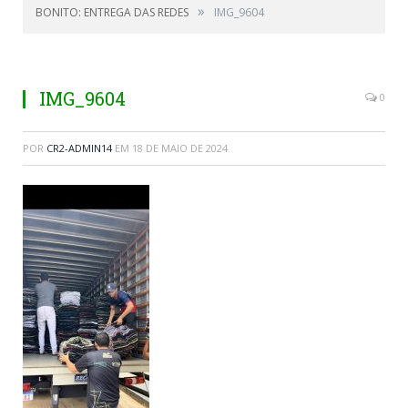
»
BONITO: ENTREGA DAS REDES
IMG_9604
IMG_9604
0
POR
CR2-ADMIN14
EM
18 DE MAIO DE 2024