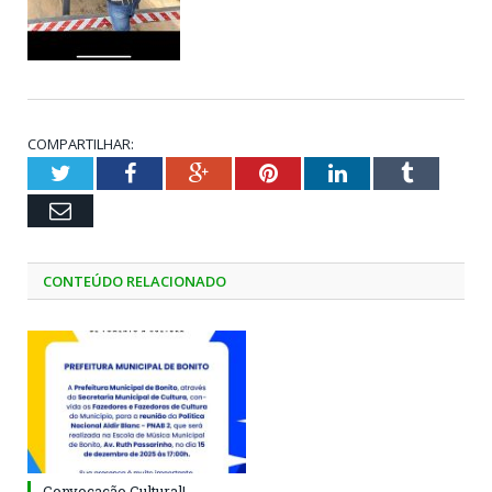
COMPARTILHAR:
Twitter
Facebook
Google+
Pinterest
LinkedIn
Tumblr
Email
CONTEÚDO RELACIONADO
Convocação Cultural!